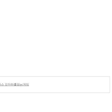
사스 오마하홀덤pc게임